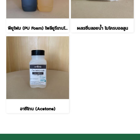
พียูโฟม (PU Foam) โพลียูรีเทนโฟม
ผงเรซิ่นลอยน้ำ ไมโครบอลลูน
อาซีโทน (Acetone)