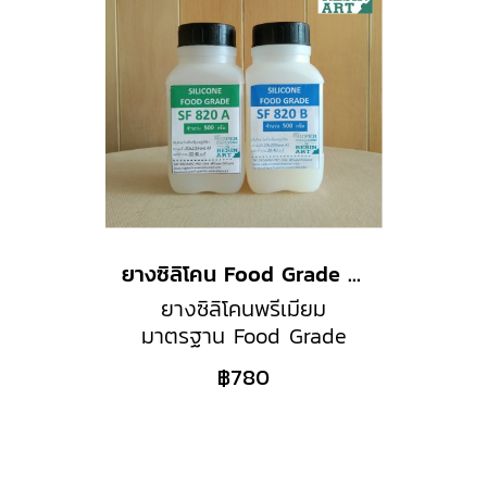
ยางซิลิโคน Food Grade SF820
ยางซิลิโคนพรีเมียม
มาตรฐาน Food Grade
USA รุ่น SF820 สำหรับทำ
฿780
แม่พิมพ์อาหารและขนม เช่น
ช๊อคโกแลต น้ำแข็ง