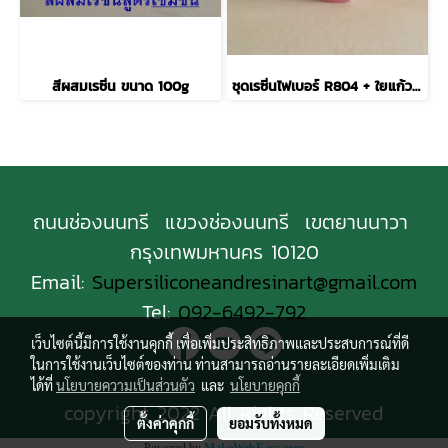
สีผสมเรซิ่น ขนาด 100g
ชุดเรซิ่นไฟเบอร์ R804 + ใยแก้ว 450 1 เมตร , ชุดเรซิ่นไฟเบอร์ R804 + ใยแก้ว 450 1 kg
ถนนช่องนนทรี แขวงช่องนนทรี เขตยานนาวา
กรุงเทพมหานคร 10120
Email:
Supersiliconeandresinart@gmail.com
Tel:
092-6492-792
เว็บไซต์นี้มีการใช้งานคุกกี้ เพื่อเพิ่มประสิทธิภาพและประสบการณ์ที่ดี
ในการใช้งานเว็บไซต์ของท่าน ท่านสามารถอ่านรายละเอียดเพิ่มเติม
ได้ที่
นโยบายความเป็นส่วนตัว
และ
นโยบายคุกกี้
copyright 2022 All Rights Reserved
ตั้งค่าคุกกี้
ยอมรับทั้งหมด